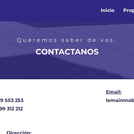
Inicio
Pro
Queremos saber de vos.
CONTACTANOS
Email:
9 553 253
lemainmobi
9 312 212
Dirección: