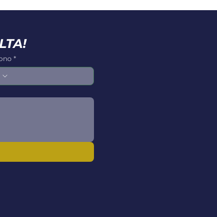
LTA!
fono
*