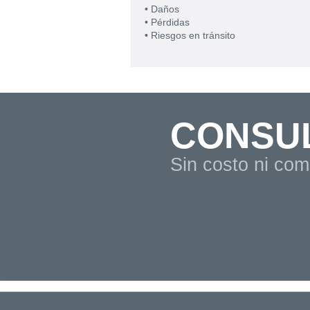
• Daños
• Pérdidas
• Riesgos en tránsito
CONSU
Sin costo ni co