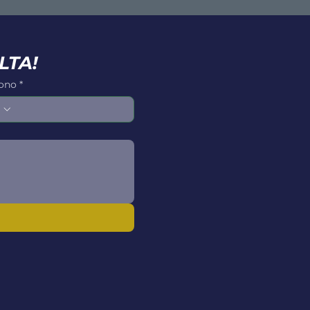
LTA!
fono
*