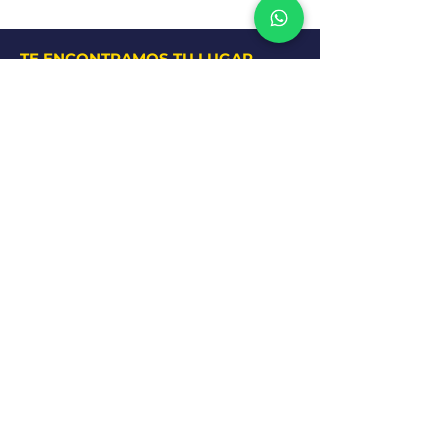
TE ENCONTRAMOS TU LUGAR
Confianza y claridad en cada operación
DEJANOS TU CONSULTA!
Nombre y Apellido
*
Teléfono
*
Motivo de la consulta
*
Enviar
Whatsapp