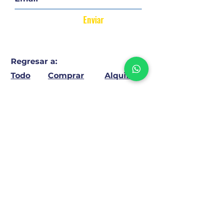
Enviar
Regresar a:
Todo
Comprar
Alquilar
TE ENCONTRAMOS TU LUGAR
Confianza y claridad en cada operación
DEJANOS TU CONSULTA!
Nombre y Apellido
*
Teléfono
*
Motivo de la consulta
*