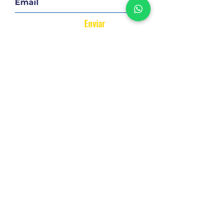
Enviar
Regresar a:
Todo
Comprar
Alquilar
TE ENCONTRAMOS TU LUGAR
Confianza y claridad en cada operación
DEJANOS TU CONSULTA!
Nombre y Apellido
*
Teléfono
*
Motivo de la consulta
*